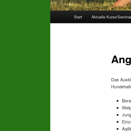
Hauptmenü
Start
Aktuelle Kurse/Semina
Ang
Das Ausbil
Hundehalte
Bera
Welp
Jung
Einz
Agili