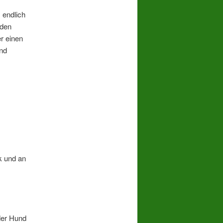
 endlich
 den
r einen
ind
k und an
 der Hund