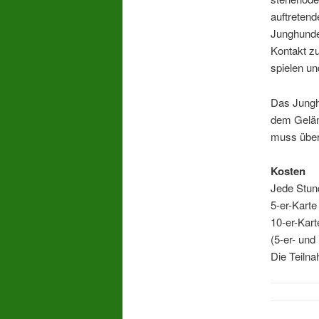
auftretend
Junghunde
Kontakt z
spielen un
Das Junghu
dem Geländ
muss über 
Kosten
Jede Stun
5-er-Karte
10-er-Kart
(5-er- und
Die Teilna