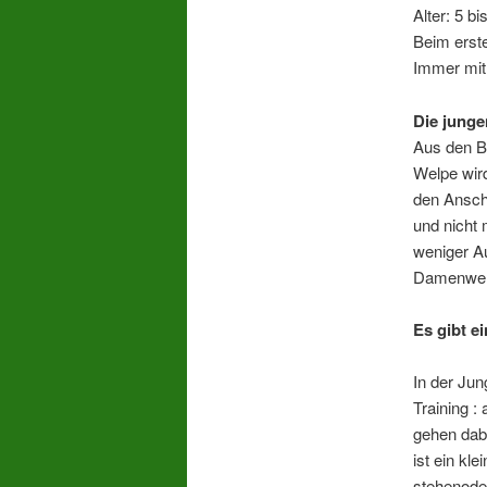
Alter: 5 b
Beim erst
Immer mit
Die junge
Aus den B
Welpe wir
den Ansche
und nicht
weniger Au
Damenwelt 
Es gibt e
In der Jun
Training :
gehen dab
ist ein kl
stehenoder