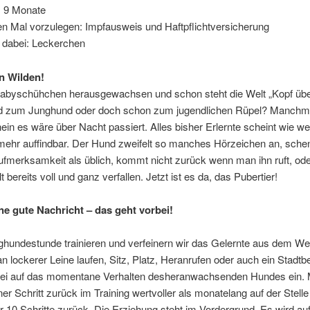
is 9 Monate
en Mal vorzulegen: Impfausweis und Haftpflichtversicherung
 dabei: Leckerchen
n Wilden!
abyschühchen herausgewachsen und schon steht die Welt „Kopf übe
d zum Junghund oder doch schon zum jugendlichen Rüpel? Manchma
in es wäre über Nacht passiert. Alles bisher Erlernte scheint wie w
 mehr auffindbar. Der Hund zweifelt so manches Hörzeichen an, sche
fmerksamkeit als üblich, kommt nicht zurück wenn man ihn ruft, oder
bereits voll und ganz verfallen. Jetzt ist es da, das Pubertier!
ine gute Nachricht – das geht vorbei!
ghundestunde trainieren und verfeinern wir das Gelernte aus dem We
 an lockerer Leine laufen, Sitz, Platz, Heranrufen oder auch ein Stadt
ei auf das momentane Verhalten desheranwachsenden Hundes ein.
einer Schritt zurück im Training wertvoller als monatelang auf der Stelle
 10 Schritte zurück. Die Erziehung steht im Vordergrund. Es wird auf