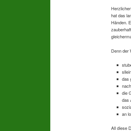
Herzlichen
hat das la
Händen. Ei
zauberhaf
gleicherm
Denn der 
stub
slle
das 
nach
die 
das 
sozi
an l
All diese 