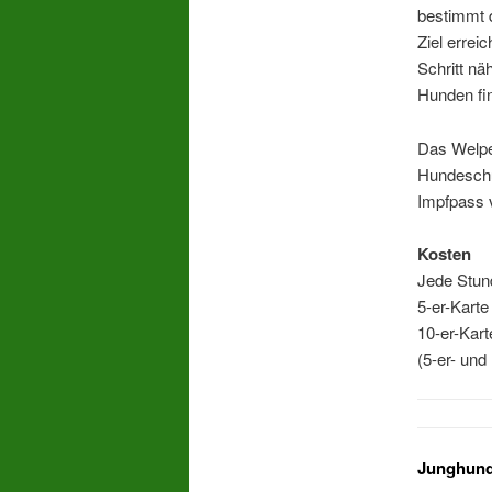
bestimmt d
Ziel errei
Schritt nä
Hunden fi
Das Welpe
Hundeschu
Impfpass v
Kosten
Jede Stun
5-er-Karte
10-er-Kart
(5-er- und
Junghund