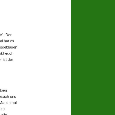
r“. Der
l hat es
eggeblasen
nkt euch
 ist der
lpen
besuch und
 Manchmal
 zu
 alle