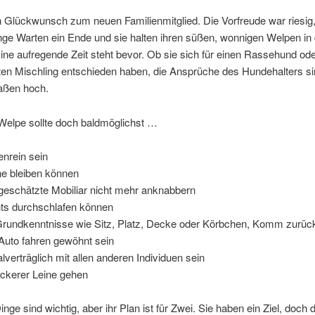
 Glückwunsch zum neuen Familienmitglied. Die Vorfreude war riesig,
nge Warten ein Ende und sie halten ihren süßen, wonnigen Welpen in
ne aufregende Zeit steht bevor. Ob sie sich für einen Rassehund ode
ten Mischling entschieden haben, die Ansprüche des Hundehalters s
aßen hoch.
Welpe sollte doch baldmöglichst …
enrein sein
ine bleiben können
geschätzte Mobiliar nicht mehr anknabbern
ts durchschlafen können
Grundkenntnisse wie Sitz, Platz, Decke oder Körbchen, Komm zurüc
Auto fahren gewöhnt sein
alverträglich mit allen anderen Individuen sein
ockerer Leine gehen
Dinge sind wichtig, aber ihr Plan ist für Zwei. Sie haben ein Ziel, doch