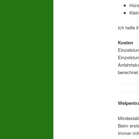
Hünd
Klei
Ich helfe 
Kosten
Einzelstun
Einzelstu
Anfahrtsko
berechnet
Welpentr
Mindestal
Beim erst
Immer mit