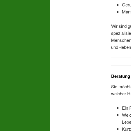
Geru
Mant
Wir sind g
spezialis
Menschen 
und -leben
Beratung
Sie möchte
welcher Hu
Ein 
Welc
Leb
Kurz