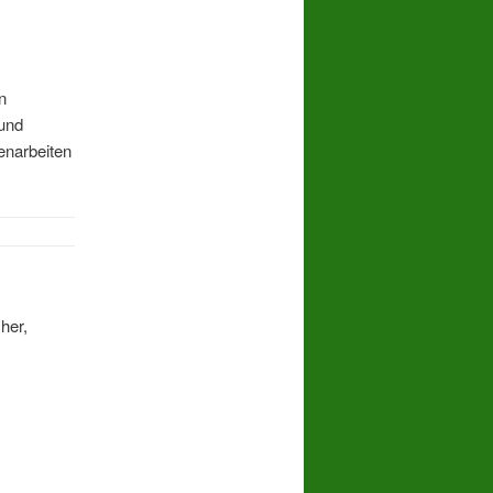
n
 und
narbeiten
her,