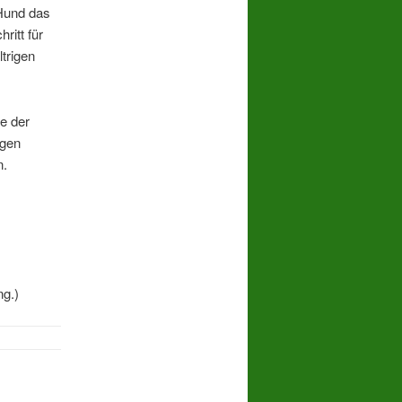
 Hund das
ritt für
ltrigen
e der
igen
n.
ng.)