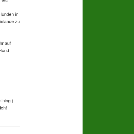
Hunden in
Gelände zu
hr auf
 Hund
ining.)
ich!