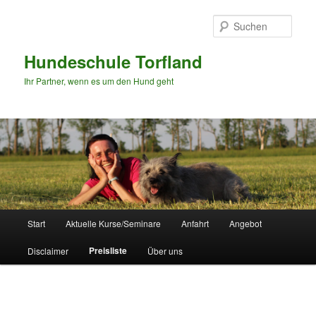
Zum
Inhalt
Such
wechseln
Hundeschule Torfland
Ihr Partner, wenn es um den Hund geht
Hauptmenü
Start
Aktuelle Kurse/Seminare
Anfahrt
Angebot
Preisliste
Disclaimer
Über uns