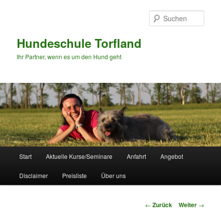
Zum
Inhalt
Such
wechseln
Hundeschule Torfland
Ihr Partner, wenn es um den Hund geht
Hauptmenü
Start
Aktuelle Kurse/Seminare
Anfahrt
Angebot
Disclaimer
Preisliste
Über uns
Beitrags-
←
Zurück
Weiter
→
Navigation