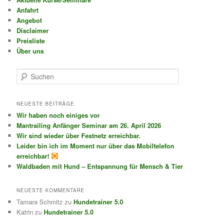
Anfahrt
Angebot
Disclaimer
Preisliste
Über uns
S
u
c
h
NEUESTE BEITRÄGE
e
Wir haben noch einiges vor
n
Mantrailing Anfänger Seminar am 26. April 2026
Wir sind wieder über Festnetz erreichbar.
Leider bin ich im Moment nur über das Mobiltelefon
erreichbar!
Waldbaden mit Hund – Entspannung für Mensch & Tier
NEUESTE KOMMENTARE
Tamara Schmitz
zu
Hundetrainer 5.0
Katrin
zu
Hundetrainer 5.0