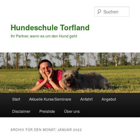
Zum
Zum
Inhalt
sekundären
Such
wechseln
Inhalt
wechseln
Hundeschule Torfland
Ihr Partner, wenn es um den Hund geht
Hauptmenü
Start
Aktuelle Kurse/Seminare
Anfahrt
Angebot
Disclaimer
Preisliste
Über uns
ARCHIV FÜR DEN MONAT:
JANUAR 2022