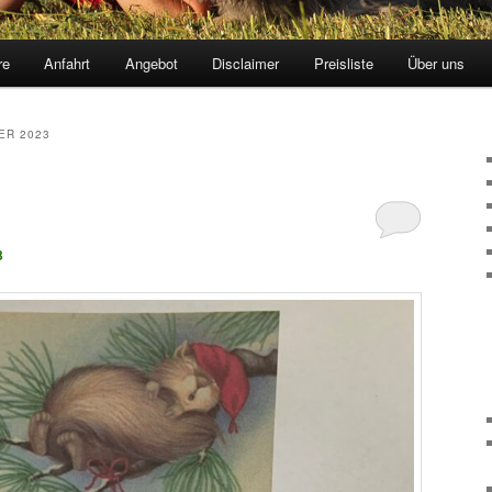
re
Anfahrt
Angebot
Disclaimer
Preisliste
Über uns
ER 2023
3