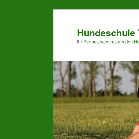
Zum
Zum
Inhalt
sekundären
wechseln
Inhalt
Hundeschule 
wechseln
Ihr Partner, wenn es um den H